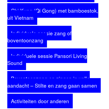
Chi Kung (Qi Gong) met bamboestok,
uit Vietnam
Individuele sessie zang of
boventoonzang
Individuele sessie Pansori Living
Sound
Boventoonzang en zingen in volle
aandacht – Stilte en zang gaan samen
Activiteiten door anderen